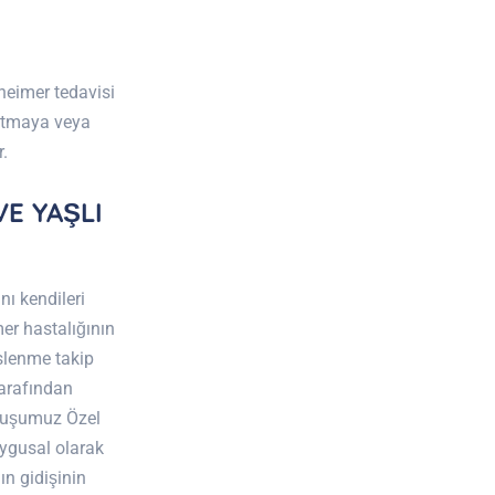
heimer tedavisi
latmaya veya
r.
E YAŞLI
nı kendileri
er hastalığının
slenme takip
tarafından
uluşumuz Özel
ygusal olarak
ın gidişinin