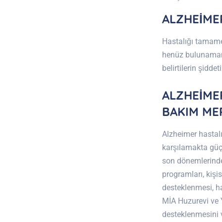
ALZHEİMER
Hastalığı tamamen
henüz bulunamamı
belirtilerin şidde
ALZHEİME
BAKIM ME
Alzheimer hastalı
karşılamakta güçl
son dönemlerinde
programları, kişi
desteklenmesi, h
MİA Huzurevi ve 
desteklenmesini v