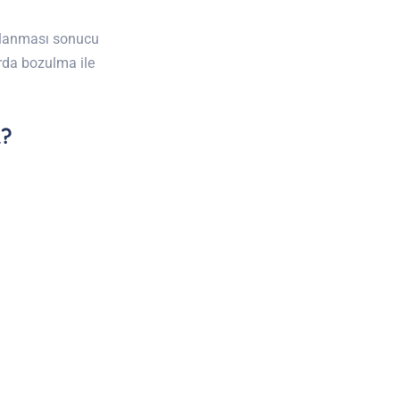
arlanması sonucu
arda bozulma ile
R?