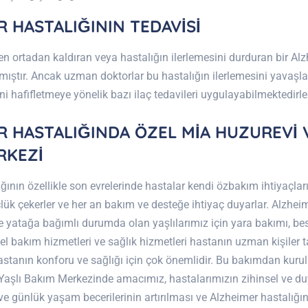
 HASTALIĞININ TEDAVİSİ
 ortadan kaldıran veya hastalığın ilerlemesini durduran bir Alz
ştır. Ancak uzman doktorlar bu hastalığın ilerlemesini yavaş
tini hafifletmeye yönelik bazı ilaç tedavileri uygulayabilmektedirle
R HASTALIĞINDA ÖZEL MİA HUZUREVİ V
RKEZİ
ğının özellikle son evrelerinde hastalar kendi özbakım ihtiyaçları
ük çekerler ve her an bakım ve desteğe ihtiyaç duyarlar. Alzheim
 yatağa bağımlı durumda olan yaşlılarımız için yara bakımı, be
sel bakım hizmetleri ve sağlık hizmetleri hastanın uzman kişiler 
astanın konforu ve sağlığı için çok önemlidir. Bu bakımdan kur
Yaşlı Bakım Merkezinde amacımız, hastalarımızın zihinsel ve du
e günlük yaşam becerilerinin artırılması ve Alzheimer hastalığın