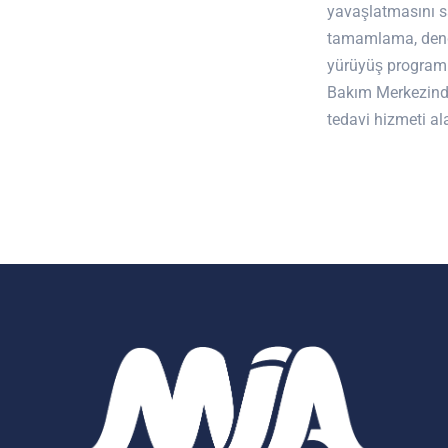
yavaşlatmasını s
tamamlama, deng
yürüyüş programla
Bakım Merkezinde
tedavi hizmeti al