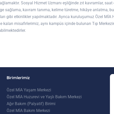
ağlamaktır. Sosyal Hizmet Uzmanı eşliğinde zıt kavramlar, saat 
e sağlama, kavram tanıma, kelime türetme, hikâye anlatma, b
rı gibi etkinlikler yapılmaktadır. Ayrıca kuruluşumuz Özel MİA 
 kalan misafirlerimiz, aynı kampüs içinde bulunan Tıp Merkezi
abilmektedirler.
Birimlerimiz
Özel MİA Yaşam Merkezi
Özel MİA Huzurevi ve Yaşlı Bakım Merkezi
Ağır Bakım (Palyatif) Birimi
Özel MİA Bakım Merkezi