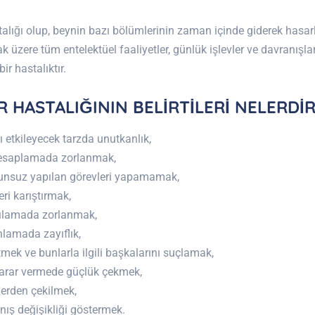
astalığı olup, beynin bazı bölümlerinin zaman içinde giderek has
k üzere tüm entelektüel faaliyetler, günlük işlevler ve davranışl
ir hastalıktır.
 HASTALIĞININ BELİRTİLERİ NELERDİ
 etkileyecek tarzda unutkanlık,
esaplamada zorlanmak,
unsuz yapılan görevleri yapamamak,
ri karıştırmak,
gılamada zorlanmak,
lamada zayıflık,
mek ve bunlarla ilgili başkalarını suçlamak,
arar vermede güçlük çekmek,
lerden çekilmek,
anış değişikliği göstermek.