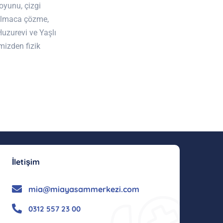
oyunu, çizgi
ulmaca çözme,
Huzurevi ve Yaşlı
mizden fizik
İletişim
mia@miayasammerkezi.com
0312 557 23 00