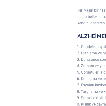
İleri yaşın bir h
başta bellek olma
kendini gösteren b
ALZHEİMER
Gündelik hayatı
Planlama ve h
Daha önce sor
Zamanı ve yerle
Görüntüleri al
Konuşma ve an
Eşyaları kaybet
Yargılama ve k
Sosyal aktivite
Kişilik ve davr