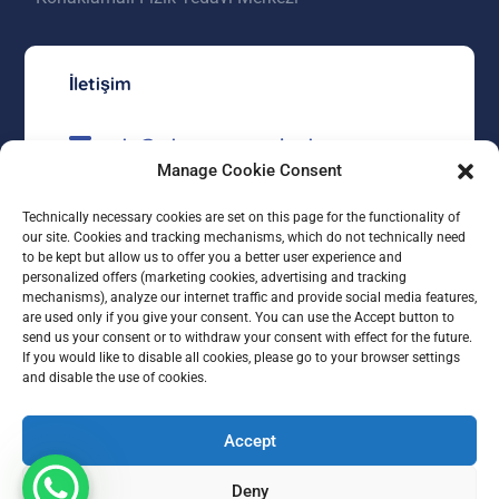
İletişim
mia@miayasammerkezi.com
Manage Cookie Consent
0312 557 23 00
Technically necessary cookies are set on this page for the functionality of
Kızılcaşar Mahallesi 4528 Sokak No:5
our site. Cookies and tracking mechanisms, which do not technically need
İncek Gölbaşı / ANKARA
to be kept but allow us to offer you a better user experience and
personalized offers (marketing cookies, advertising and tracking
mechanisms), analyze our internet traffic and provide social media features,
Konumu Gör
are used only if you give your consent. You can use the Accept button to
send us your consent or to withdraw your consent with effect for the future.
If you would like to disable all cookies, please go to your browser settings
and disable the use of cookies.
Accept
Son Güncelleme Tarihi : 18 Mart 2025
Deny
© 2023 All Rights Reserved. Powered by Moobi.