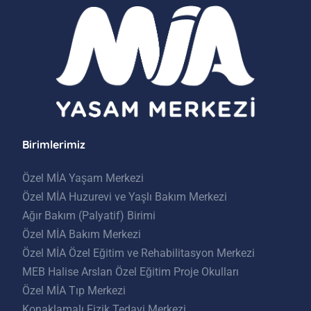
Birimlerimiz
Özel MİA Yaşam Merkezi
Özel MİA Huzurevi ve Yaşlı Bakım Merkezi
Ağır Bakım (Palyatif) Birimi
Özel MİA Bakım Merkezi
Özel MİA Özel Eğitim ve Rehabilitasyon Merkezi
MEB Halise Arslan Özel Eğitim Proje Okulları
Özel MİA Tıp Merkezi
Konaklamalı Fizik Tedavi Merkezi