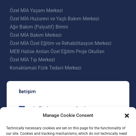
Özel MİA Yaşam Merkezi
Özel MİA Huzurevi ve Yaşlı Bakım Merkezi
Ağır Bakım (Palyatif) Birimi
Özel MİA Bakım Merkezi
Özel MİA Özel Eğitim ve Rehabilitasyon Merkezi
MEB Halise Arslan Özel Eğitim Proje Okulları
Özel MİA Tıp Merkezi
Konaklamalı Fizik Tedavi Merkezi
İletişim
mia@miayasammerkezi.com
Manage Cookie Consent
0312 557 23 00
Technically necessary cookies are set on this page for the functionality of
Kızılcaşar Mahallesi 4528 Sokak No:5
our site. Cookies and tracking mechanisms, which do not technically need