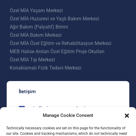
Özel MİA Yaşam Merkezi
Özel MİA Huzurevi ve Yaşlı Bakım Merkezi
Ağır Bakım (Palyatif) Birimi
Özel MİA Bakım Merkezi
Özel MİA Özel Eğitim ve Rehabilitasyon Merkezi
MEB Halise Arslan Özel Eğitim Proje Okulları
Özel MİA Tıp Merkezi
Konaklamalı Fizik Tedavi Merkezi
İletişim
mia@miayasammerkezi.com
Manage Cookie Consent
0312 557 23 00
Technically necessary cookies are set on this page for the functionality of
Kızılcaşar Mahallesi 4528 Sokak No:5
our site. Cookies and tracking mechanisms, which do not technically need