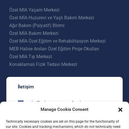
Özel MİA Yaşam Merkezi
Özel MİA Huzurevi ve Yaşlı Bakım Merkezi
Ağır Bakım (Palyatif) Birimi
Özel MİA Bakım Merkezi
Özel MİA Özel Eğitim ve Rehabilitasyon Merkezi
MEB Halise Arslan Özel Eğitim Proje Okulları
Özel MİA Tıp Merkezi
Konaklamalı Fizik Tedavi Merkezi
İletişim
mia@miayasammerkezi.com
Manage Cookie Consent
0312 557 23 00
Technically necessary cookies are set on this page for the functionality of
Kızılcaşar Mahallesi 4528 Sokak No:5
our site. Cookies and tracking mechanisms, which do not technically need