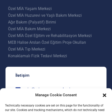
Özel MİA Yaşam Merkezi
Özel MİA Huzurevi ve Yaşlı Bakım Merkezi
Ağır Bakım (Palyatif) Birimi
Özel MİA Bakım Merkezi
Özel MİA Özel Eğitim ve Rehabilitasyon Merkezi
MEB Halise Arslan Özel Eğitim Proje Okulları
Özel MİA Tıp Merkezi
Konaklamalı Fizik Tedavi Merkezi
İletişim
mia@miayasammerkezi.com
Manage Cookie Consent
0312 557 23 00
Technically necessary cookies are set on this page for the functionality of
Kızılcaşar Mahallesi 4528 Sokak No:5
our site. Cookies and tracking mechanisms, which do not technically need