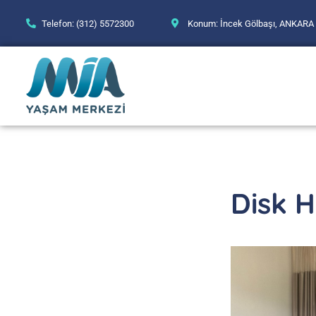
Telefon: (312) 5572300
Konum: İncek Gölbaşı, ANKARA
Disk H