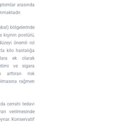
mptomlar arasında
unmaktadır.
mbal) bölgelerinde
a kişinin postürü,
 düzeyi önemli rol
la kilo hastalığa
nlara ek olarak
ketimi ve sigara
ı arttıran risk
lo olmasına rağmen
 da cerrahi tedavi
arı verilmesinde
oynar. Konservatif