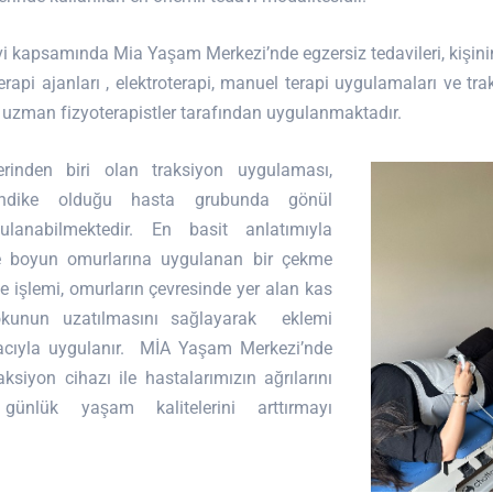
i kapsamında Mia Yaşam Merkezi’nde egzersiz tedavileri, kişini
terapi ajanları , elektroterapi, manuel terapi uygulamaları ve tra
a uzman fizyoterapistler tarafından uygulanmaktadır.
rinden biri olan traksiyon uygulaması,
ndike olduğu hasta grubunda gönül
gulanabilmektedir. En basit anlatımıyla
ve boyun omurlarına uygulanan bir çekme
e işlemi, omurların çevresinde yer alan kas
unun uzatılmasını sağlayarak eklemi
cıyla uygulanır. MİA Yaşam Merkezi’nde
ksiyon cihazı ile hastalarımızın ağrılarını
ünlük yaşam kalitelerini arttırmayı