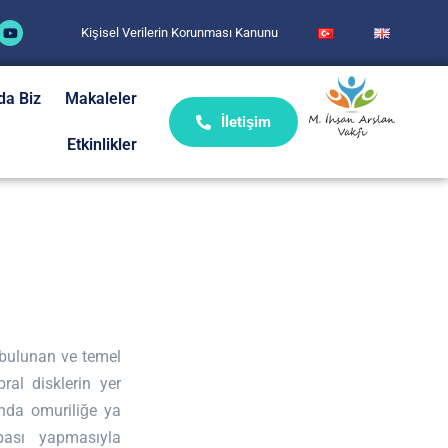
Kişisel Verilerin Korunması Kanunu
da Biz
Makaleler
İletişim
Etkinlikler
a bulunan ve temel
ral disklerin yer
nda omuriliğe ya
bası yapmasıyla