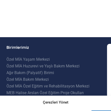
Birimlerimiz
Özel MİA Yaşam Merkezi
Özel MİA Huzurevi ve Yaşlı Bakım Merkezi
Ağır Bakım (Palyatif) Birimi
Özel MİA Bakım Merkezi
Özel MİA Özel Eğitim ve Rehabilitasyon Merkezi
MEB Halise Arslan Özel Eğitim Proje Okulları
Özel MİA Tıp Merkezi
Çerezleri Yönet
Konaklamalı Fizik Tedavi Merkezi