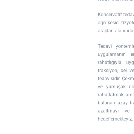
Konservatif tedav
ağrı kesici fizyo
araçları alanınd
Tedavi yöntemle
uygulamanın e
rahatlığıyla uy
traksiyon, bel 
tedavisidir. Çekm
ve yumuşak dok
rahatlatmak ama
bulunan uzay tra
azaltmayı ve g
hedeflemekteyiz.