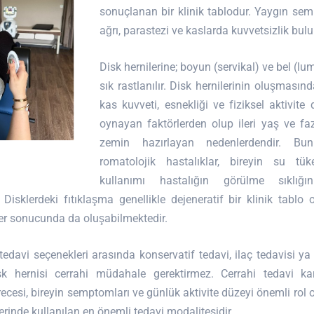
sonuçlanan bir klinik tablodur. Yaygın se
ağrı, parastezi ve kaslarda kuvvetsizlik bul
Disk hernilerine; boyun (servikal) ve bel (lu
sık rastlanılır. Disk hernilerinin oluşmasınd
kas kuvveti, esnekliği ve fiziksel aktivite
oynayan faktörlerden olup ileri yaş ve faz
zemin hazırlayan nedenlerdendir. Bu
romatolojik hastalıklar, bireyin su tü
kullanımı hastalığın görülme sıklığın
. Disklerdeki fıtıklaşma genellikle dejeneratif bir klinik tab
er sonucunda da oluşabilmektedir.
 tedavi seçenekleri arasında konservatif tedavi, ilaç tedavisi ya
sk hernisi cerrahi müdahale gerektirmez. Cerrahi tedavi kar
cesi, bireyin semptomları ve günlük aktivite düzeyi önemli rol 
lerinde kullanılan en önemli tedavi modalitesidir.