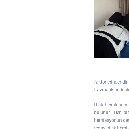
faktörlerindendir
travmatik nedenl
Disk hernilerinin
bulunur. Her di
herniasyonun dere
tedavi disk herni