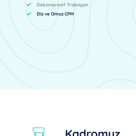
Dekompresif Traksiyon
Diz ve Omuz CPM
Kadromuz