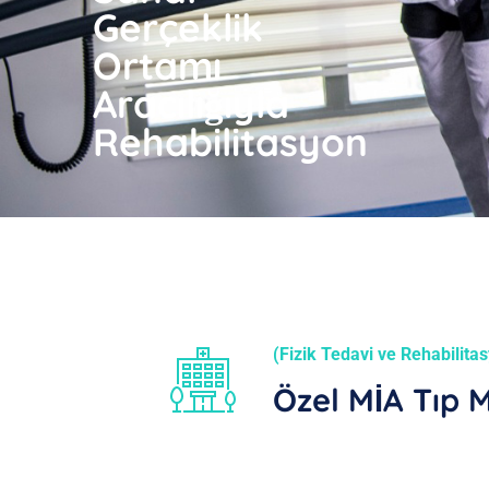
Gerçeklik
Ortamı
Aracılığıyla
Rehabilitasyon
(Fizik Tedavi ve Rehabilita
Özel MİA Tıp 