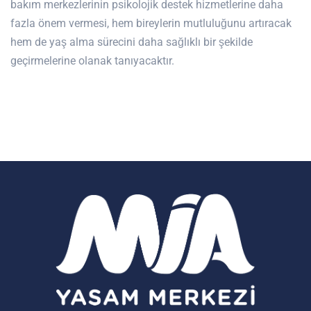
bakım merkezlerinin psikolojik destek hizmetlerine daha
fazla önem vermesi, hem bireylerin mutluluğunu artıracak
hem de yaş alma sürecini daha sağlıklı bir şekilde
geçirmelerine olanak tanıyacaktır.