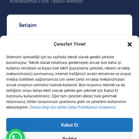
Konaklamalı Fizik Tedavi Merkezi
İletişim
mia@miayasammerkezi.com
Çerezleri Yönet
0312 557 23 00
Sitemizin işlevselliği için bu sayfada teknik olarak gerekli çerezler
kurulmuştur. Teknik olarak tutulması gerekmeyen ancak size daha iyi
Kızılcaşar Mahallesi 4528 Sokak No:5
kullanıcı tecrübesi ve kişiye özel teklif (pazarlama çerezleri, reklam ve takip
İncek Gölbaşı / ANKARA
mekanizmaları) sunmamıza, internet trafiğimizi analiz etmemize ve sosyal
medya özellikleri sağlamamıza izin veren çerez ve takip mekanizmaları
ancak onayınızı vermeniz halinde kullanılır. Bize onayınızı iletmek ya da
Konumu Gör
ilettiğiniz onayı ileriye etkili olacak şekilde geri çekmek için Kabul Et
butonunu kullanabilirsiniz. Eğer tüm çerezleri etkisiz hale getirmek
istiyorsanız, lütfen tarayıcınızın ayarlarına gidin ve çerezlerin kullanımını
etkisizleştirin.
Detaylı bilgi için lütfen Çerez Politikamızı inceleyiniz
Kabut Et
Son Güncelleme Tarihi : 18 Mart 2025
Reddet