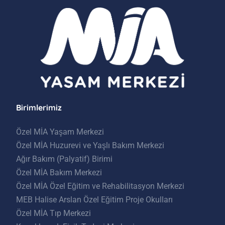
Birimlerimiz
Özel MİA Yaşam Merkezi
Özel MİA Huzurevi ve Yaşlı Bakım Merkezi
Ağır Bakım (Palyatif) Birimi
Özel MİA Bakım Merkezi
Özel MİA Özel Eğitim ve Rehabilitasyon Merkezi
MEB Halise Arslan Özel Eğitim Proje Okulları
Özel MİA Tıp Merkezi