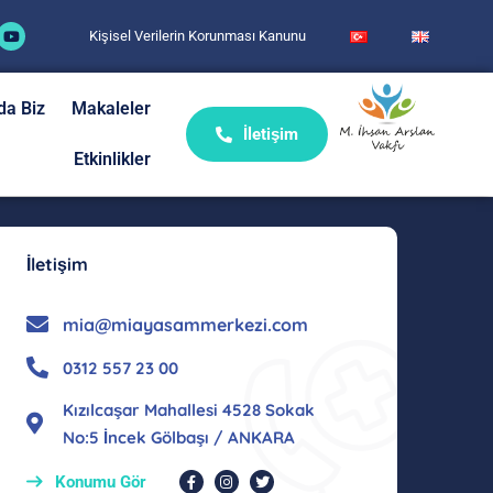
Kişisel Verilerin Korunması Kanunu
da Biz
Makaleler
İletişim
Etkinlikler
İletişim
mia@miayasammerkezi.com
0312 557 23 00
Kızılcaşar Mahallesi 4528 Sokak
No:5 İncek Gölbaşı / ANKARA
Konumu Gör