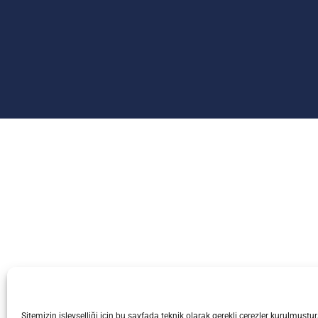
Sitemizin işlevselliği için bu sayfada teknik olarak gerekli çerezler kurulmuşt