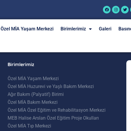
Özel MİA Yaşam Merkezi
Birimlerimiz
Galeri
Basın
Birimlerimiz
Özel MİA Yaşam Merkezi
Özel MİA Huzurevi ve Yaşlı Bakım Merkezi
Ağır Bakım (Palyatif) Birimi
Özel MİA Bakım Merkezi
Özel MİA Özel Eğitim ve Rehabilitasyon Merkezi
MEB Halise Arslan Özel Eğitim Proje Okulları
Özel MİA Tıp Merkezi